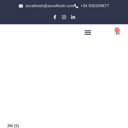
sicrefinish@sicrefinish.com
+34 930249677
0
TRABAJOS REALIZADOS
LIMPIEZA Y
PROTECCION
3M
(5)